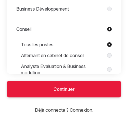
Business Développement
Conseil
Postes dans Conseil
Tous les postes
Alternant en cabinet de conseil
Analyste Evaluation & Business
modelling
Analyste M&A
Continuer
Analyste Transaction Services
Architecte IT
Déjà connecté ?
Connexion
.
Chargé d'affaires M&A
Conseil en transformation digitale