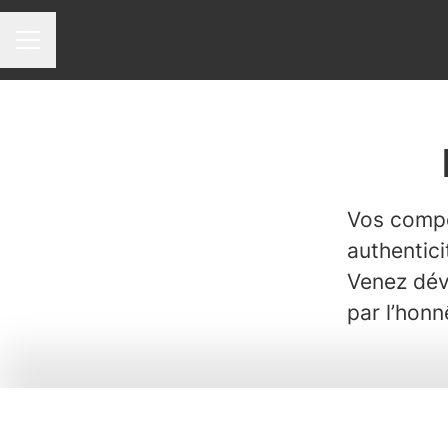
Menu carrière
Vos compé
authentici
Venez dév
par l’honnê