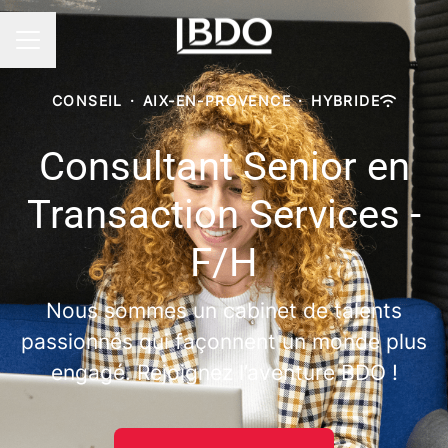
Menu carrière
CONSEIL
·
AIX-EN-PROVENCE
·
HYBRIDE
Consultant Senior en
Transaction Services -
F/H
Nous sommes un cabinet de talents
passionnés qui façonnent un monde plus
engagé. Rejoignez l’aventure BDO !