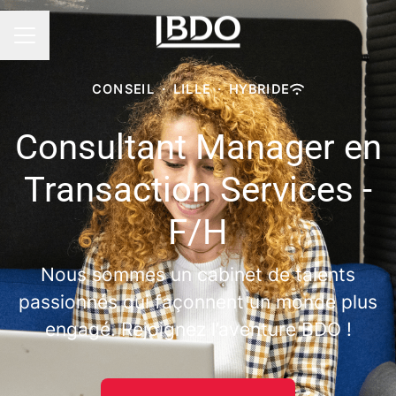
Menu carrière
CONSEIL
·
LILLE
·
HYBRIDE
Consultant Manager en
Transaction Services -
F/H
Nous sommes un cabinet de talents
passionnés qui façonnent un monde plus
engagé. Rejoignez l’aventure BDO !