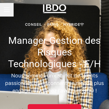
Menu carrière
CONSEIL
·
PARIS
·
HYBRIDE
Manager Gestion des
Risques
Technologiques - F/H
Nous sommes un cabinet de talents
passionnés qui façonnent un monde plus
engagé. Rejoignez l’aventure BDO !