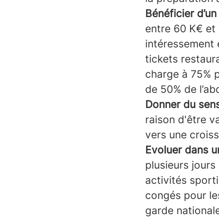
Bénéficier d’un
entre 60 K€ et
intéressement e
tickets restau
charge à 75% p
de 50% de l’a
Donner du sens
raison d'être v
vers une croiss
Evoluer dans u
plusieurs jours
activités spor
congés pour le
garde nationale