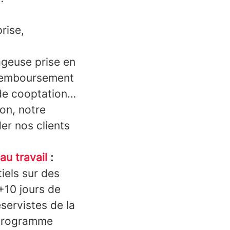
rise,
ageuse prise en
 remboursement
de cooptation…
ion, notre
er nos clients
au travail
:
tiels sur des
+10 jours de
servistes de la
, programme