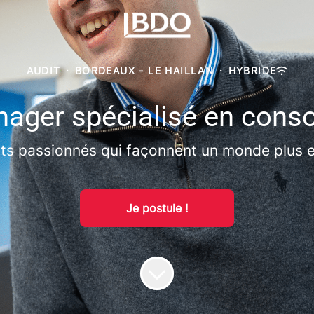
AUDIT
·
BORDEAUX - LE HAILLAN
·
HYBRIDE
ager spécialisé en conso
s passionnés qui façonnent un monde plus e
Je postule !