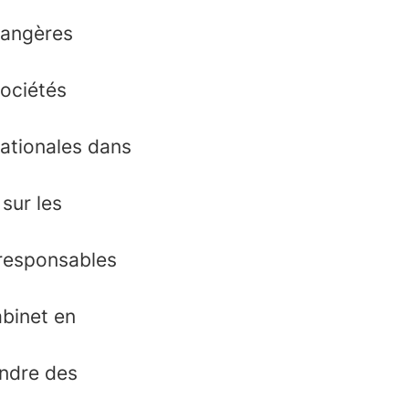
trangères
sociétés
nationales dans
sur les
 responsables
abinet en
endre des