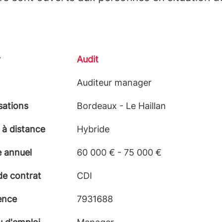
r
Audit
Auditeur manager
sations
Bordeaux - Le Haillan
 à distance
Hybride
e annuel
60 000 € - 75 000 €
de contrat
CDI
ence
7931688