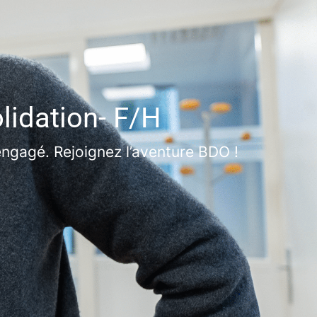
lidation- F/H
ngagé. Rejoignez l’aventure BDO !