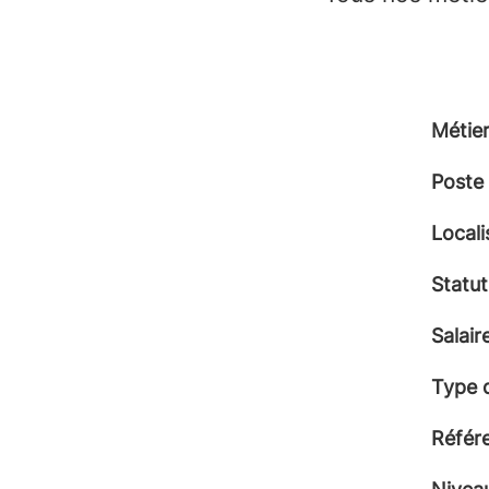
Métie
Poste
Locali
Statut
Salair
Type 
Référ