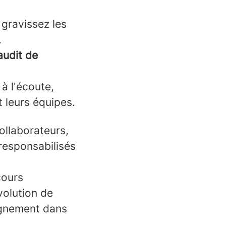
 gravissez les
.
audit de
à l'écoute,
t leurs équipes.
ollaborateurs,
 responsabilisés
cours
volution de
agnement dans
…