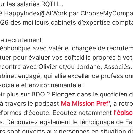
ur les salariés RQTH…
fié HappyIndex@AtWork par ChooseMyCompan
26 des meilleurs cabinets d’expertise compta
de recrutement
éphonique avec Valérie, chargée de recrutem
tuer pour évaluer vos softskills propres à vot
ncontre avec Olivier et/ou Jordane, Associés.
binet engagé, qui allie excellence professionn
sociale et environnementale !
ir plus sur BDO ? Plongez dans le quotidien 
 à travers le podcast
Ma Mission Pref'
, à retr
teformes d’écoute. Ecoutez notamment
l'épis
ris. Découvrez également le témoignage de Fat
rs sont ouverts aux personnes en situation 