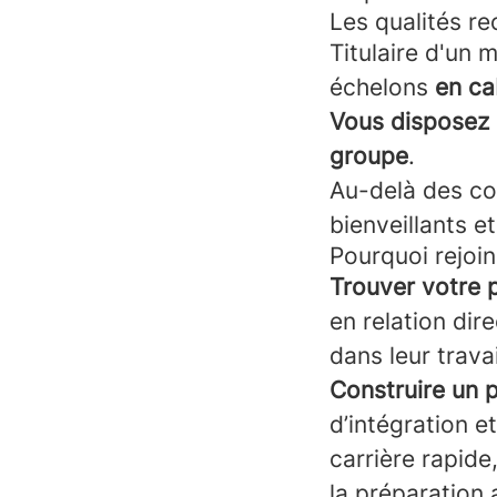
Les qualités r
Titulaire d'un
échelons
en ca
Vous disposez 
groupe
.
Au-delà des co
bienveillants e
Pourquoi rejoi
Trouver votre p
en relation dir
dans leur trav
Construire un 
d’intégration e
carrière rapid
la préparation