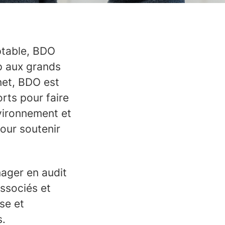
table,
BDO
p aux grands
inet, BDO est
rts pour faire
vironnement et
our soutenir
nager en audit
associés et
se et
s.