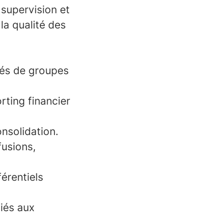
supervision et
la qualité des
dés de groupes
rting financier
onsolidation.
fusions,
érentiels
liés aux