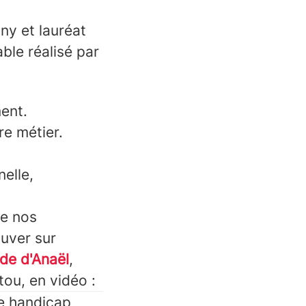
y et lauréat
ble réalisé par
ent.
re métier.
elle,
de nos
ouver sur
ode d'Anaël
,
ou, en vidéo :
de handicap