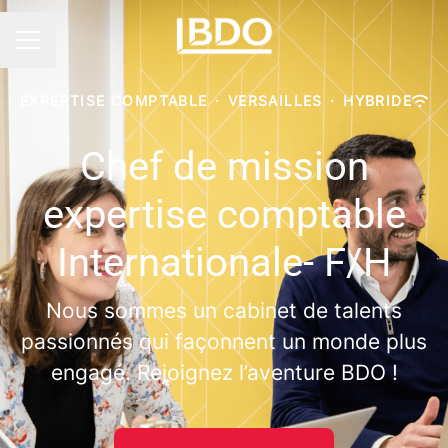
Menu carrière
EXPERTISE COMPTABLE
·
VERSAILLES
·
HYBRIDE
Chef de mission
expertise comptable
Internationale- F/H
Nous sommes un cabinet de talents
passionnés qui façonnent un monde plus
engagé. Rejoignez l’aventure BDO !