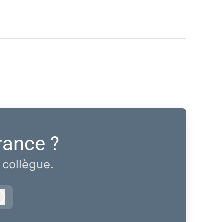
rance ?
 collègue.
Connexion