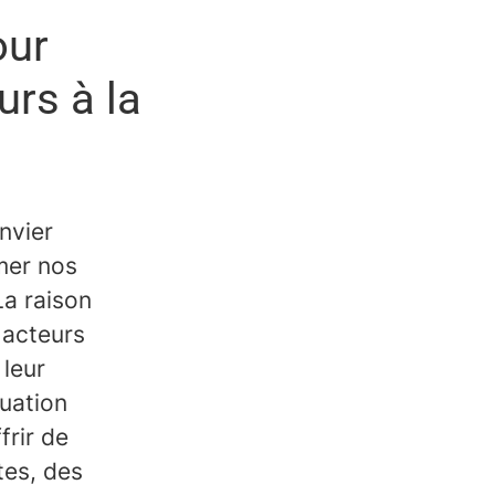
our
urs à la
nvier
mer nos
La raison
 acteurs
 leur
nuation
frir de
tes, des