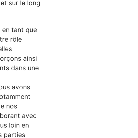
et sur le long
t en tant que
tre rôle
lles
orçons ainsi
nts dans une
nous avons
 notamment
de nos
aborant avec
us loin en
s parties