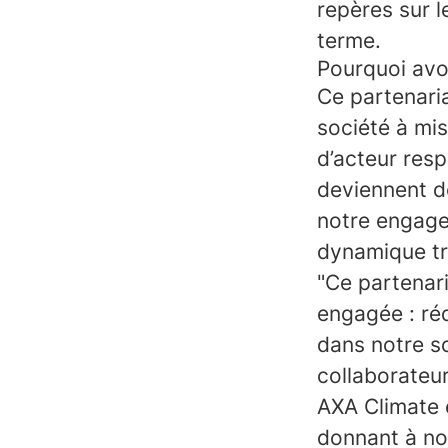
repères sur l
terme.
Pourquoi avo
Ce partenaria
société à mis
d’acteur resp
deviennent d
notre engage
dynamique tr
"Ce partenar
engagée : ré
dans notre s
collaborateur
AXA Climate e
donnant à nos