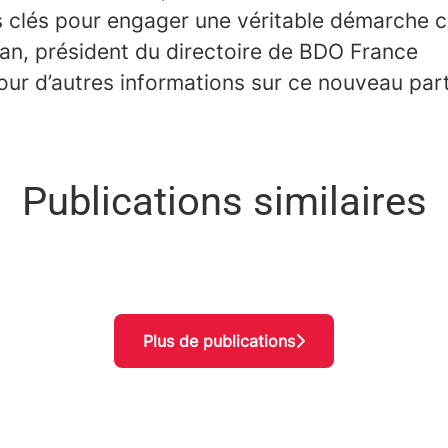
 clés pour engager une véritable démarche co
n, président du directoire de BDO France
ur d’autres informations sur ce nouveau part
Publications similaires
s des Chiffres : et si l'IA était la mei
 avec son nouveau siège parisien : Le 
rès « Les 40 qui font le futur du droi
Plus de publications