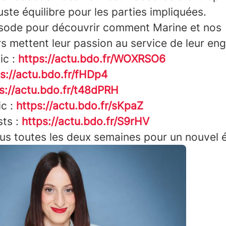
uste équilibre pour les parties impliquées.
isode pour découvrir comment Marine et nos
s mettent leur passion au service de leur en
ic :
https://actu.bdo.fr/WOXRSO6
s://actu.bdo.fr/fHDp4
s://actu.bdo.fr/t48dPRH
c :
https://actu.bdo.fr/sKpaZ
ts :
https://actu.bdo.fr/S9rHV
us toutes les deux semaines pour un nouvel 