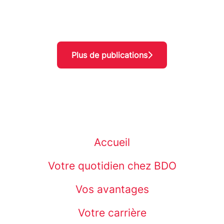
siège parisien : Le 1
arrivée aux métiers du chiffre ?
futur du droit » 2026
Plus de publications
Accueil
Votre quotidien chez BDO
Vos avantages
Votre carrière