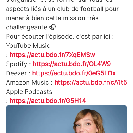
aspects liés à un club de football pour
mener à bien cette mission très
challengeante 🎧
Pour écouter l'épisode, c'est par ici :
YouTube Music
:
https://actu.bdo.fr/7XqEMSw
Spotify :
https://actu.bdo.fr/OL4W9
Deezer :
https://actu.bdo.fr/0eG5LOx
Amazon Music :
https://actu.bdo.fr/cA1t5
Apple Podcasts
:
https://actu.bdo.fr/G5H14