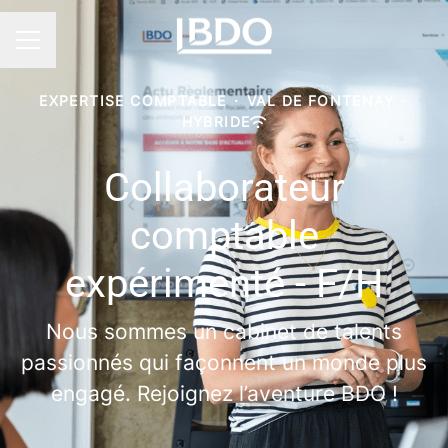
Menu carrière
EXPERTISE COMPTABLE
·
VAL DE FONTENAY
·
HYBRIDE
Collaborateur
comptable
expérimenté - F/H
Nous sommes un cabinet de talents
passionnés qui façonnent un monde plus
engagé. Rejoignez l’aventure BDO !